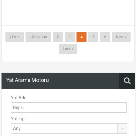
« First
« Previous
2
3
4
5
6
Next »
Last »
Yat Arama Motoru
Yat Adı
Yat Tipi