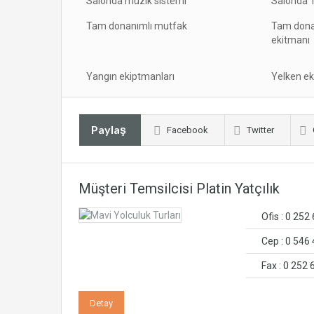
Salonda müzik sistemi
Salonda T
Tam donanımlı mutfak
Tam dona
ekitmanı
Yangın ekiptmanları
Yelken ek
Paylaş
Facebook
Twitter
Müşteri Temsilcisi Platin Yatçılık
Ofis : 0 252
Cep : 0 546
Fax : 0 252 
Detay