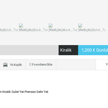
Kiralık
1,200 € Günl
Y
Fovorilere Ekle
16 Kişilik
n Kiralık Gulet Yat.Prenses Selin Yat.