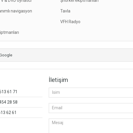
V & DVD oynatıcı
Şnorkel ekiptmanları
nımlı navigasyon
Tavla
VFH Radyo
iptmanları
Google
İletişim
 613 61 71
 454 28 58
613 62 61