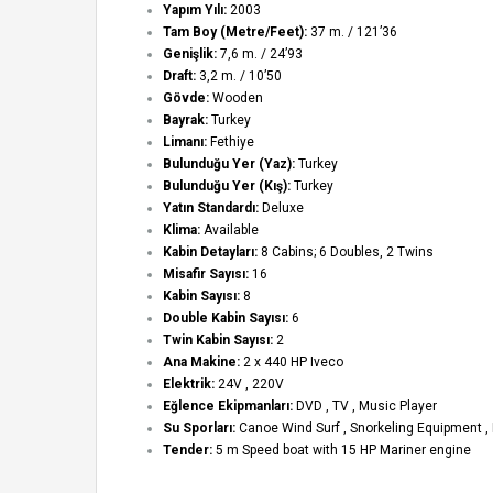
Yapım Yılı:
2003
Tam Boy (Metre/Feet):
37 m. / 121’36
Genişlik:
7,6 m. / 24’93
Draft:
3,2 m. / 10’50
Gövde:
Wooden
Bayrak:
Turkey
Limanı:
Fethiye
Bulunduğu Yer (Yaz):
Turkey
Bulunduğu Yer (Kış):
Turkey
Yatın Standardı:
Deluxe
Klima:
Available
Kabin Detayları:
8 Cabins; 6 Doubles, 2 Twins
Misafir Sayısı:
16
Kabin Sayısı:
8
Double Kabin Sayısı:
6
Twin Kabin Sayısı:
2
Ana Makine:
2 x 440 HP Iveco
Elektrik:
24V , 220V
Eğlence Ekipmanları:
DVD , TV , Music Player
Su Sporları:
Canoe Wind Surf , Snorkeling Equipment ,
Tender:
5 m Speed boat with 15 HP Mariner engine