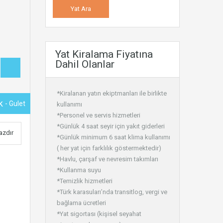
Yat Kiralama Fiyatına
Dahil Olanlar
*Kiralanan yatın ekiptmanları ile birlikte
ük
- Gulet
kullanımı
*Personel ve servis hizmetleri
*Günlük 4 saat seyir için yakıt giderleri
azdır
*Günlük minimum 6 saat klima kullanımı
( her yat için farklılık göstermektedir)
*Havlu, çarşaf ve nevresim takımları
*Kullanma suyu
*Temizlik hizmetleri
*Türk karasuları’nda transitlog, vergi ve
bağlama ücretleri
*Yat sigortası (kişisel seyahat