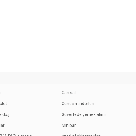
ı
Can salı
valet
Güneş minderleri
e duş
Güvertede yemek alanı
arı
Minibar