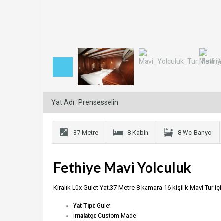
Yat Adı : Prensesselin
37 Metre
8 Kabin
8 Wc-Banyo
Fethiye Mavi Yolculuk
Kiralık Lüx Gulet Yat.37 Metre 8 kamara 16 kişilik Mavi Tur içi
Yat Tipi:
Gulet
İmalatçı:
Custom Made