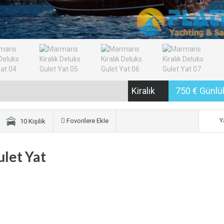
Kiralık
750 € Günl
Y
Fovorilere Ekle
10 Kişilik
ulet Yat