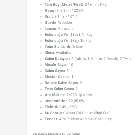
Tam Boy (Metre/Feet):
24 m. / 78’72
Genişlik:
6,8 m. / 22’30
Draft:
3,1 m. / 10’17
Gövde:
Wooden
Limanı:
Marmaris
Bulunduğu Yer (Yaz):
Turkey
Bulunduğu Yer (Kış):
Turkey
Yatın Standardı:
Deluxe
Klima:
Available
Kabin Detayları:
5 Cabins; 1 Master, 2 Double, 2 Twin.
Misafir Sayısı:
10
Kabin Sayısı:
5
Master Cabins:
1
Double Kabin Sayısı:
2
Twin Kabin Sayısı:
2
Ana Makine:
2×280 Hp Iveco
Jeneratörler:
22,05 KW
Elektrik:
24V , 220V
Su Sporları:
Water Ski Canoe Wind Surf
Tender:
4.20 Zodiac with 60 HP Mercury
Kiralama Fiyatları (Euro/gün)