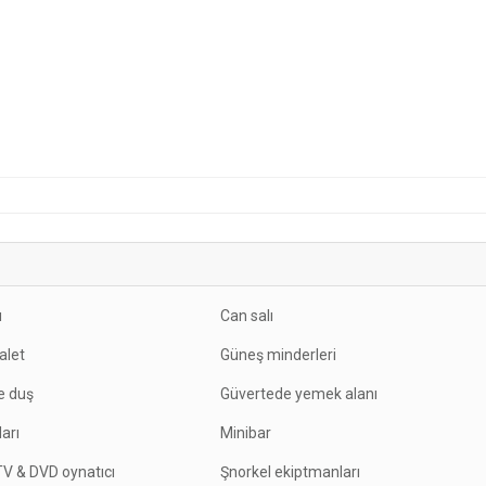
ı
Can salı
valet
Güneş minderleri
e duş
Güvertede yemek alanı
arı
Minibar
V & DVD oynatıcı
Şnorkel ekiptmanları