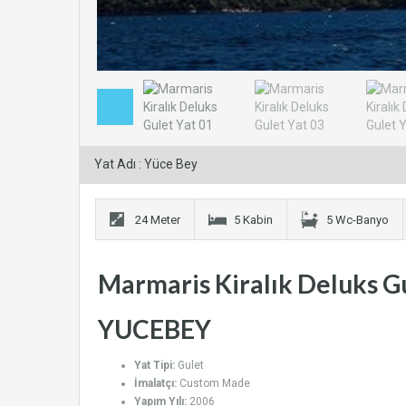
Yat Adı : Yüce Bey
24 Meter
5 Kabin
5 Wc-Banyo
Marmaris Kiralık Deluks G
YUCEBEY
Yat Tipi:
Gulet
İmalatçı:
Custom Made
Yapım Yılı:
2006