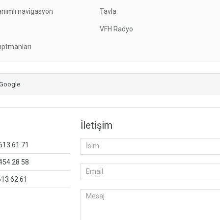
nımlı navigasyon
Tavla
VFH Radyo
iptmanları
Google
İletişim
 613 61 71
 454 28 58
613 62 61