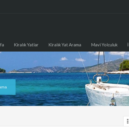
fa
Kiralık Yatlar
Kiralık Yat Arama
Mavi Yolculuk
lama