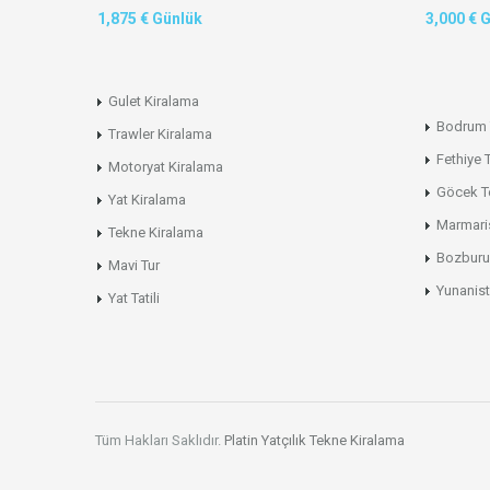
1,875 € Günlük
3,000 € 
Gulet Kiralama
Bodrum 
Trawler Kiralama
Fethiye 
Motoryat Kiralama
Göcek T
Yat Kiralama
Marmari
Tekne Kiralama
Bozburu
Mavi Tur
Yunanist
Yat Tatili
Tüm Hakları Saklıdır.
Platin Yatçılık
Tekne Kiralama