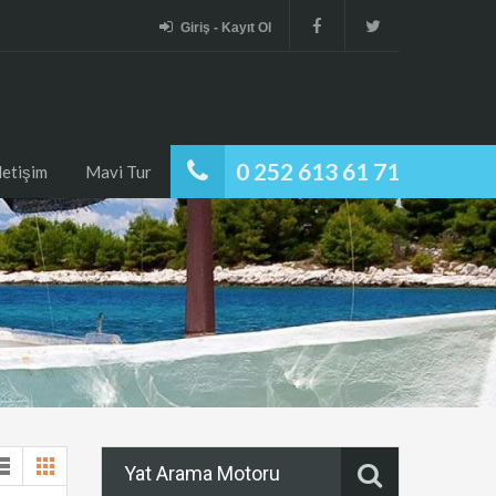
Giriş - Kayıt Ol
0 252 613 61 71
İletişim
Mavi Tur
Yat Arama Motoru