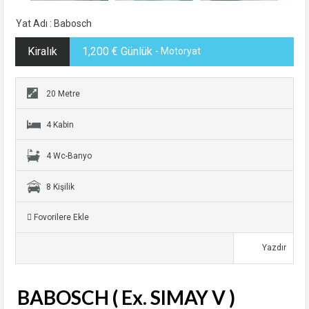
Yat Adı : Babosch
Kiralık
1,200 € Günlük
- Motoryat
20 Metre
4 Kabin
4 Wc-Banyo
8 Kişilik
Fovorilere Ekle
Yazdır
BABOSCH ( Ex. SIMAY V )