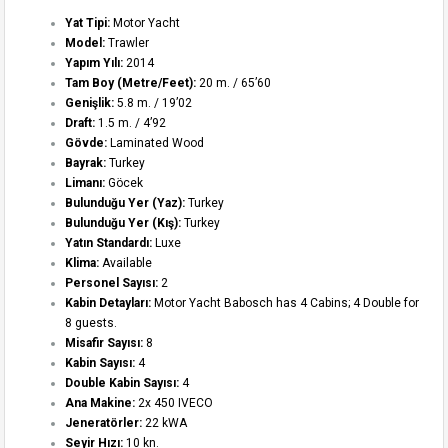
Yat Tipi:
Motor Yacht
Model:
Trawler
Yapım Yılı:
2014
Tam Boy (Metre/Feet):
20 m. / 65’60
Genişlik:
5.8 m. / 19’02
Draft:
1.5 m. / 4’92
Gövde:
Laminated Wood
Bayrak:
Turkey
Limanı:
Göcek
Bulunduğu Yer (Yaz):
Turkey
Bulunduğu Yer (Kış):
Turkey
Yatın Standardı:
Luxe
Klima:
Available
Personel Sayısı:
2
Kabin Detayları:
Motor Yacht Babosch has 4 Cabins; 4 Double for
8 guests.
Misafir Sayısı:
8
Kabin Sayısı:
4
Double Kabin Sayısı:
4
Ana Makine:
2x 450 IVECO
Jeneratörler:
22 kWA
Seyir Hızı:
10 kn.