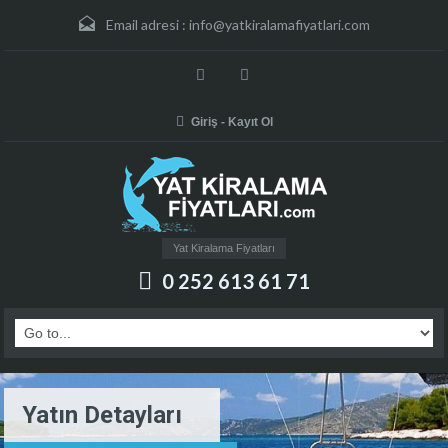
Email adresi :
info@yatkiralamafiyatlari.com
Giriş - Kayıt Ol
Yat Kiralama Fiyatları
0 252 613 61 71
Yatın Detayları