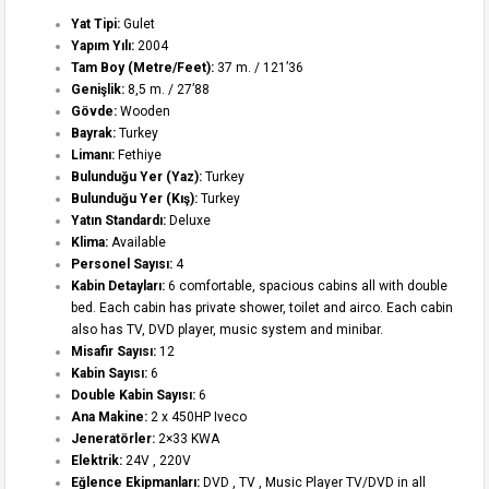
Yat Tipi:
Gulet
Yapım Yılı:
2004
Tam Boy (Metre/Feet):
37 m. / 121’36
Genişlik:
8,5 m. / 27’88
Gövde:
Wooden
Bayrak:
Turkey
Limanı:
Fethiye
Bulunduğu Yer (Yaz):
Turkey
Bulunduğu Yer (Kış):
Turkey
Yatın Standardı:
Deluxe
Klima:
Available
Personel Sayısı:
4
Kabin Detayları:
6 comfortable, spacious cabins all with double
bed. Each cabin has private shower, toilet and airco. Each cabin
also has TV, DVD player, music system and minibar.
Misafir Sayısı:
12
Kabin Sayısı:
6
Double Kabin Sayısı:
6
Ana Makine:
2 x 450HP Iveco
Jeneratörler:
2×33 KWA
Elektrik:
24V , 220V
Eğlence Ekipmanları:
DVD , TV , Music Player TV/DVD in all