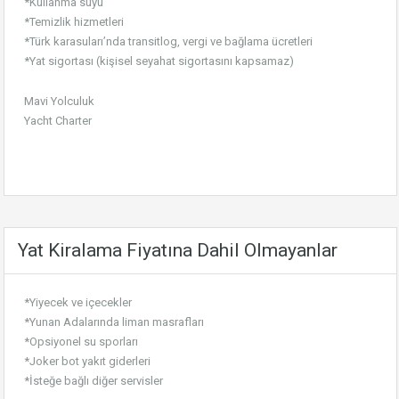
*Kullanma suyu
*Temizlik hizmetleri
*Türk karasuları’nda transitlog, vergi ve bağlama ücretleri
*Yat sigortası (kişisel seyahat sigortasını kapsamaz)
Mavi Yolculuk
Yacht Charter
Yat Kiralama Fiyatına Dahil Olmayanlar
*Yiyecek ve içecekler
*Yunan Adalarında liman masrafları
*Opsiyonel su sporları
*Joker bot yakıt giderleri
*İsteğe bağlı diğer servisler