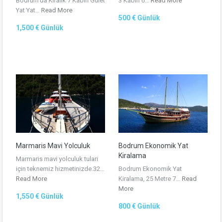
Bodrum’da Kiralık 7 Kabin Gulet
3 Kabin 6…
Read More
Yat Yat…
Read More
500 € Günlük
1,500 € Günlük
Marmaris Mavi Yolculuk
Bodrum Ekonomik Yat
Kiralama
Marmaris mavi yolculuk tulari
için teknemiz hizmetinizde.32…
Bodrum Ekonomik Yat
Read More
Kiralama, 25 Metre 7…
Read
More
1,550 € Günlük
800 € Günlük