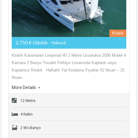
Kiralık
2,750 € Günlük
- Yelkenli
Kiralık Katamaran Leoperad 40 2 Metre Uzunlukta 2006 Model 4
Kamara 2 Banyo Tuvalet Fethiye Limanında Kaptanlı veya
Kaptansız Kiralık Haftalık Yat Kiralama Fiyatlar 01 Nisan – 15
Nisan…
More Details
12 Metre
4 Kabin
2 Wc-Banyo