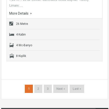
Limanı:…
More Details
26 Metre
4 Kabin
4 Wc-Banyo
8 Kişilik
1
2
3
Next »
Last »