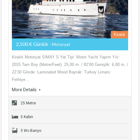
Kiralık
2,500 € Günlük
- Motoryat
Kiralık Motoryat SIMAY S Yat Tipi: Motor Yacht Yapım Yılı:
2015 Tam Boy (Metre/Feet): 25,00 m. / 82’00 Genişlik: 6,80 m. /
22’30 Gövde: Laminated Wood Bayrak: Turkey Limanı:
Fethiye…
More Details
25 Metre
5 Kabin
5 Wc-Banyo