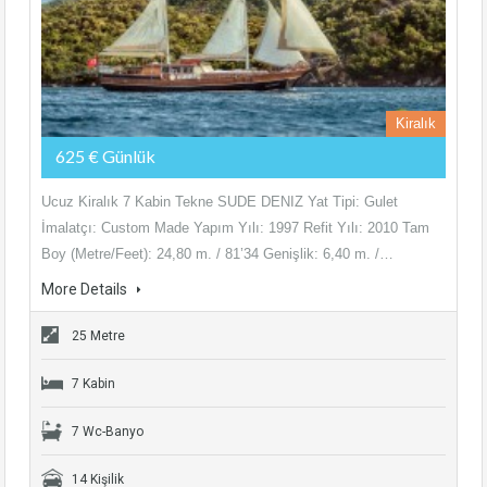
Kiralık
625 € Günlük
Ucuz Kiralık 7 Kabin Tekne SUDE DENIZ Yat Tipi: Gulet
İmalatçı: Custom Made Yapım Yılı: 1997 Refit Yılı: 2010 Tam
Boy (Metre/Feet): 24,80 m. / 81’34 Genişlik: 6,40 m. /…
More Details
25 Metre
7 Kabin
7 Wc-Banyo
14 Kişilik