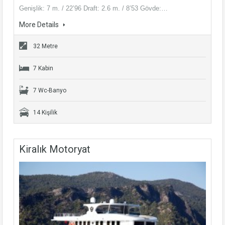
Genişlik: 7 m. / 22’96 Draft: 2.6 m. / 8’53 Gövde:…
More Details
32 Metre
7 Kabin
7 Wc-Banyo
14 Kişilik
Kiralık Motoryat