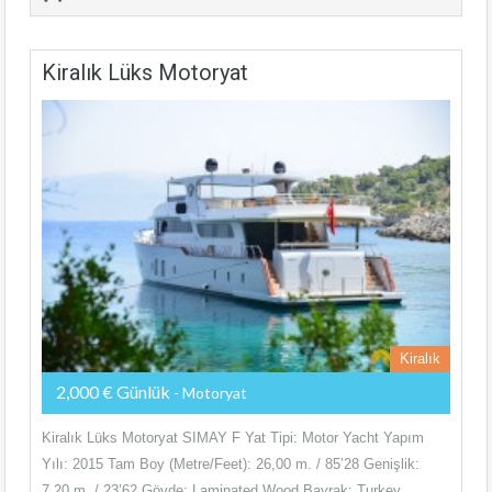
Kiralık Lüks Motoryat
Kiralık
2,000 € Günlük
- Motoryat
Kiralık Lüks Motoryat SIMAY F Yat Tipi: Motor Yacht Yapım
Yılı: 2015 Tam Boy (Metre/Feet): 26,00 m. / 85’28 Genişlik:
7,20 m. / 23’62 Gövde: Laminated Wood Bayrak: Turkey