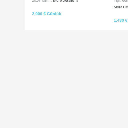
2014 Tam…
More Details
Tipi: Gu
More De
2,000 € Günlük
1,430 