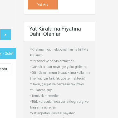
Yat Kiralama Fiyatına
Dahil Olanlar
*Kiralanan yatın ekiptmanları ile birlikte
ük
- Gulet
kullanımı
*Personel ve servis hizmetleri
*Günlük 4 saat seyir için yakıt giderleri
azdır
*Günlük minimum 6 saat klima kullanımı
( her yat için farklılık göstermektedir)
*Havlu, çarşaf ve nevresim takımları
*Kullanma suyu
*Temizlik hizmetleri
*Türk karasuları’nda transitlog, vergi ve
bağlama ücretleri
*Yat sigortası (kişisel seyahat