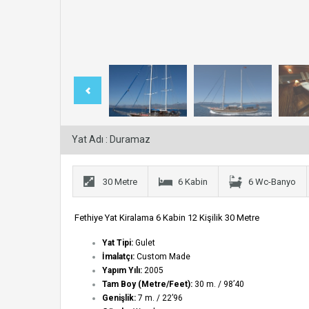
Yat Adı : Duramaz
30 Metre
6 Kabin
6 Wc-Banyo
Fethiye Yat Kiralama 6 Kabin 12 Kişilik 30 Metre
Yat Tipi:
Gulet
İmalatçı:
Custom Made
Yapım Yılı:
2005
Tam Boy (Metre/Feet):
30 m. / 98’40
Genişlik:
7 m. / 22’96