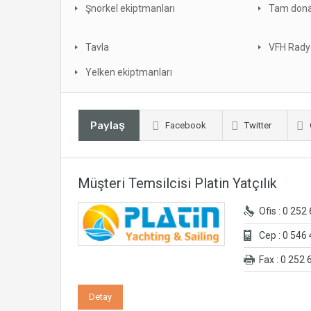
Şnorkel ekiptmanları
Tam dona
Tavla
VFH Rady
Yelken ekiptmanları
Paylaş
Facebook
Twitter
Müşteri Temsilcisi Platin Yatçılık
Ofis : 0 252
Cep : 0 546
Fax : 0 252 
Detay