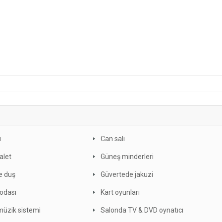
ı
Can salı
valet
Güneş minderleri
e duş
Güvertede jakuzi
odası
Kart oyunları
müzik sistemi
Salonda TV & DVD oynatıcı