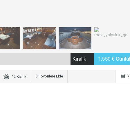
Kiralık
1,550 € Günl
Y
Fovorilere Ekle
12 Kişilik