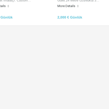
let İmalatçı: Custom…
Gulet.24 Metre Uzunlukta 3…
tails
More Details
€ Günlük
2,000 € Günlük