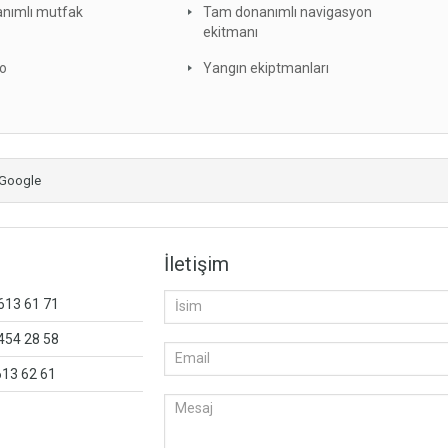
nımlı mutfak
Tam donanımlı navigasyon
ekitmanı
o
Yangın ekiptmanları
Google
İletişim
 613 61 71
 454 28 58
613 62 61