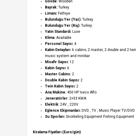
Gövde:
Wooden
Bayrak:
Turkey
Limanı:
Fethiye
Bulunduğu Yer (Yaz):
Turkey
Bulunduğu Yer (Kış):
Turkey
Yatın Standardı:
Luxe
Klima:
Available
Personel Sayısı:
4
Kabin Detayları:
6 cabins; 2 master, 2 double and 2 twi
music system and minibar.
Misafir Sayısı:
12
Kabin Sayısı:
6
Master Cabins:
2
Double Kabin Sayısı:
2
Twin Kabin Sayısı:
2
Ana Makine:
450 HP Iveco Alfo
Jeneratörler:
2×33 KWA
Elektrik:
24V , 220V
Eğlence Ekipmanları:
DVD , TV , Music Player TV/DVD i
Su Sporları:
Snorkeling Equipment Fishing Equipment
Kiralama Fiyatları (Euro/gün)