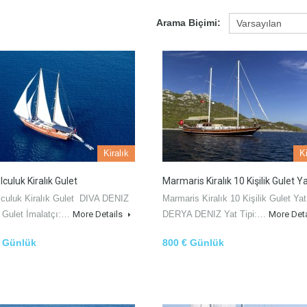
Arama Biçimi:
Kiralık
Ki
culuk Kiralık Gulet
Marmaris Kiralık 10 Kişilik Gulet Y
lculuk Kiralık Gulet DIVA DENIZ
Marmaris Kiralık 10 Kişilik Gulet Yat
: Gulet İmalatçı:…
More Details
DERYA DENIZ Yat Tipi:…
More Det
€ Günlük
800 € Günlük