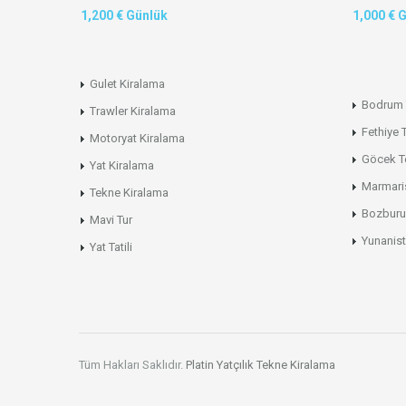
1,200 € Günlük
1,000 € 
Gulet Kiralama
Bodrum 
Trawler Kiralama
Fethiye 
Motoryat Kiralama
Göcek T
Yat Kiralama
Marmari
Tekne Kiralama
Bozburu
Mavi Tur
Yunanist
Yat Tatili
Tüm Hakları Saklıdır.
Platin Yatçılık
Tekne Kiralama