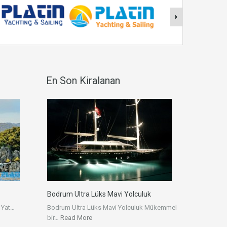
En Son Kiralanan
Bodrum Ultra Lüks Mavi Yolculuk
 Yat…
Bodrum Ultra Lüks Mavi Yolculuk Mükemmel
bir…
Read More