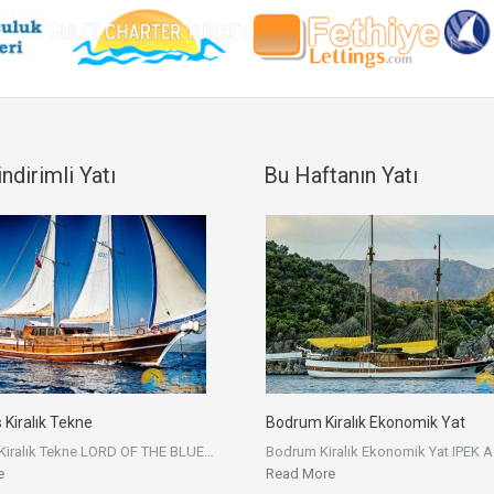
ndirimli Yatı
Bu Haftanın Yatı
Kiralık Tekne
Bodrum Kiralık Ekonomik Yat
Kiralık Tekne LORD OF THE BLUE…
Bodrum Kiralık Ekonomik Yat IPEK A
e
Read More