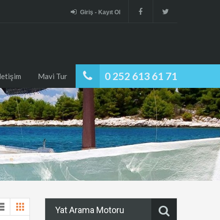
Giriş - Kayıt Ol
0 252 613 61 71
İletişim
Mavi Tur
Yat Arama Motoru