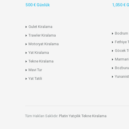
500 € Günlük
1,050 € 
Gulet Kiralama
Bodrum 
Trawler Kiralama
Fethiye 
Motoryat Kiralama
Göcek T
Yat Kiralama
Marmari
Tekne Kiralama
Bozburu
Mavi Tur
Yunanist
Yat Tatili
Tüm Hakları Saklıdır.
Platin Yatçılık
Tekne Kiralama