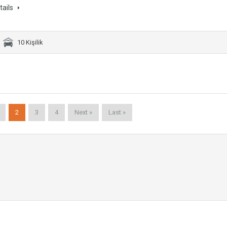
tails
10 Kişilik
2
3
4
Next »
Last »