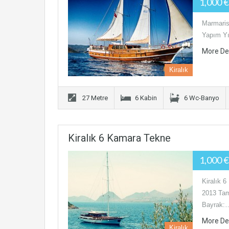
1,000 
Marmaris
Yapım Yıl
More De
Kiralık
27 Metre
6 Kabin
6 Wc-Banyo
Kiralık 6 Kamara Tekne
1,000 
Kiralık 
2013 Tam
Bayrak:
More De
Kiralık