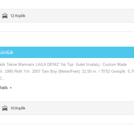
12 Kişilik
Günlük
alık Tekne Marmaris LAILA DENIZ Yat Tipi: Gulet İmalatçı: Custom Made
ı: 1995 Refit Yılı: 2007 Tam Boy (Metre/Feet): 21,50 m. / 70’52 Genişlik: 5,7
70…
tails
10 Kişilik