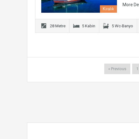
More De
Kiralık
28 Metre
5 Kabin
5 Wc-Banyo
« Previous
1