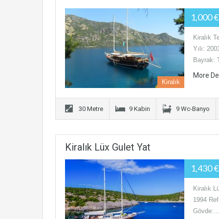
1,000 
Kiralık 
Yılı: 20
Bayrak:
More De
Kiralık
30 Metre
9 Kabin
9 Wc-Banyo
Kiralık Lüx Gulet Yat
1,430 
Kiralık 
1994 Refi
Gövde: