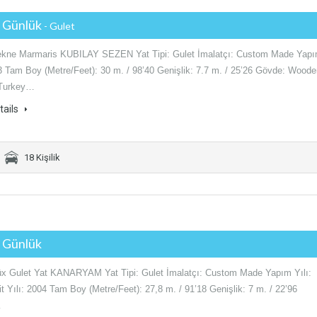
€ Günlük
- Gulet
Tekne Marmaris KUBILAY SEZEN Yat Tipi: Gulet İmalatçı: Custom Made Yap
03 Tam Boy (Metre/Feet): 30 m. / 98’40 Genişlik: 7.7 m. / 25’26 Gövde: Wood
 Turkey…
tails
18 Kişilik
€ Günlük
Lüx Gulet Yat KANARYAM Yat Tipi: Gulet İmalatçı: Custom Made Yapım Yılı:
t Yılı: 2004 Tam Boy (Metre/Feet): 27,8 m. / 91’18 Genişlik: 7 m. / 22’96
…