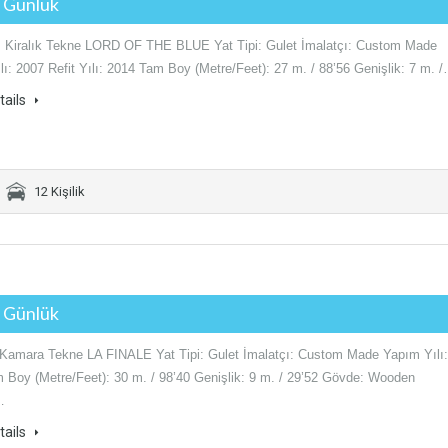
€ Günlük
 Kiralık Tekne LORD OF THE BLUE Yat Tipi: Gulet İmalatçı: Custom Made
ı: 2007 Refit Yılı: 2014 Tam Boy (Metre/Feet): 27 m. / 88’56 Genişlik: 7 m. 
tails
12 Kişilik
€ Günlük
6 Kamara Tekne LA FINALE Yat Tipi: Gulet İmalatçı: Custom Made Yapım Yılı:
 Boy (Metre/Feet): 30 m. / 98’40 Genişlik: 9 m. / 29’52 Gövde: Wooden
…
tails