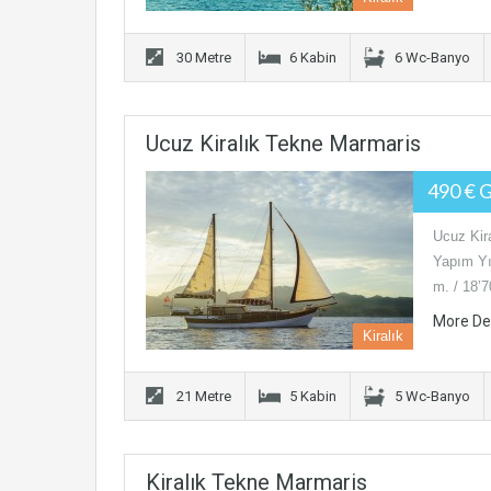
30 Metre
6 Kabin
6 Wc-Banyo
Ucuz Kiralık Tekne Marmaris
490 € 
Ucuz Kir
Yapım Yıl
m. / 18’
More De
Kiralık
21 Metre
5 Kabin
5 Wc-Banyo
Kiralık Tekne Marmaris