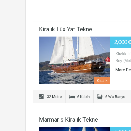
Kiralık Lüx Yat Tekne
2,000 
Kiralık 
Boy (Metr
More De
Kiralık
32 Metre
6 Kabin
6 Wc-Banyo
Marmaris Kiralık Tekne