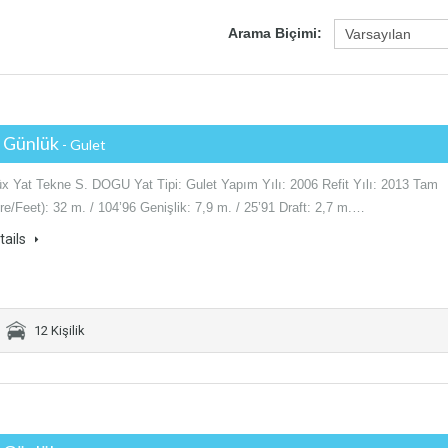
Arama Biçimi:
€ Günlük
- Gulet
Lüx Yat Tekne S. DOGU Yat Tipi: Gulet Yapım Yılı: 2006 Refit Yılı: 2013 Tam
e/Feet): 32 m. / 104’96 Genişlik: 7,9 m. / 25’91 Draft: 2,7 m.…
tails
12 Kişilik