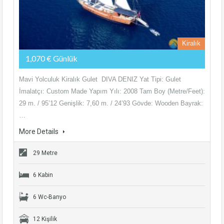
Kiralık
1,070 € Günlük
Mavi Yolculuk Kiralık Gulet DIVA DENIZ Yat Tipi: Gulet
İmalatçı: Custom Made Yapım Yılı: 2008 Tam Boy (Metre/Feet):
29 m. / 95’12 Genişlik: 7,60 m. / 24’93 Gövde: Wooden Bayrak:
…
More Details
29 Metre
6 Kabin
6 Wc-Banyo
12 Kişilik