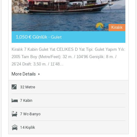
Kiralık
1,050 € Günlük
- Gulet
Kiralık 7 Kabin Gulet Yat CELIKES D Yat Tipi: Gulet Yapım Yılı:
2005 Tam Boy (Metre/Feet): 32 m. / 104’96 Genişlik: 8 m. /
26’24 Draft: 3,50 m. / 11’48…
More Details
32 Metre
7 Kabin
7 Wc-Banyo
14 Kişilik