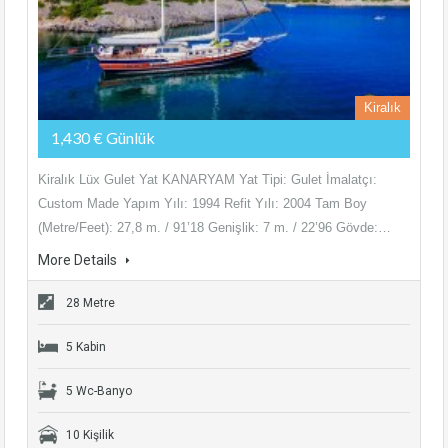
Kiralık
1,430 € Günlük
Kiralık Lüx Gulet Yat KANARYAM Yat Tipi: Gulet İmalatçı:
Custom Made Yapım Yılı: 1994 Refit Yılı: 2004 Tam Boy
(Metre/Feet): 27,8 m. / 91’18 Genişlik: 7 m. / 22’96 Gövde:…
More Details
28 Metre
5 Kabin
5 Wc-Banyo
10 Kişilik