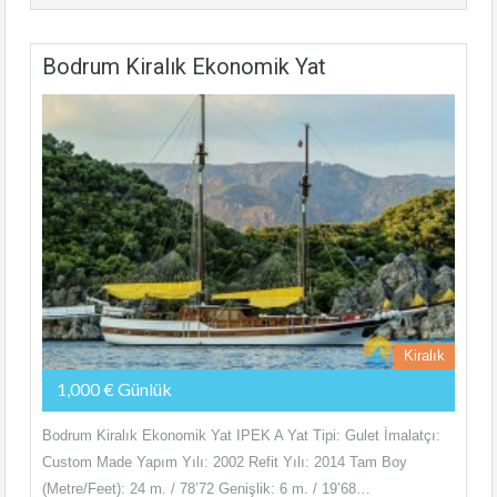
Bodrum Kiralık Ekonomik Yat
Kiralık
1,000 € Günlük
Bodrum Kiralık Ekonomik Yat IPEK A Yat Tipi: Gulet İmalatçı:
Custom Made Yapım Yılı: 2002 Refit Yılı: 2014 Tam Boy
(Metre/Feet): 24 m. / 78’72 Genişlik: 6 m. / 19’68…