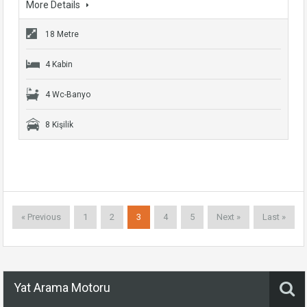
More Details
18 Metre
4 Kabin
4 Wc-Banyo
8 Kişilik
« Previous
1
2
3
4
5
Next »
Last »
Yat Arama Motoru