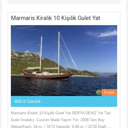
Marmaris Kiralık 10 Kişilik Gulet Yat
Kiralık
800 € Günlük
Marmaris Kiralık 10 Kişilik Gulet Yat DERYA DENIZ Yat Tipi:
Gulet İmalatçı: Custom Made Yapım Yılı: 2008 Tam Boy
(Metre/Feet): 24 m. / 78’72 Genişlik: 6,80 m. / 22’30 Draft:…