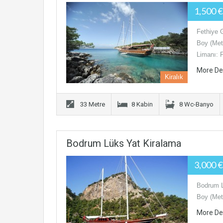
1,500 
Fethiye 
Boy (Met
Limanı: 
More De
Kiralık
33 Metre
8 Kabin
8 Wc-Banyo
Bodrum Lüks Yat Kiralama
3,000 
Bodrum L
Boy (Metr
More De