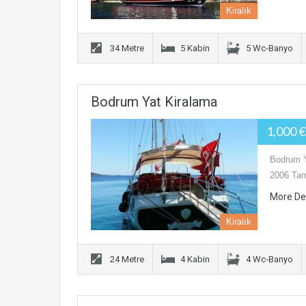
Kiralık
34 Metre
5 Kabin
5 Wc-Banyo
Bodrum Yat Kiralama
1,000 
Bodrum Y
2006 Tam
More De
Kiralık
24 Metre
4 Kabin
4 Wc-Banyo