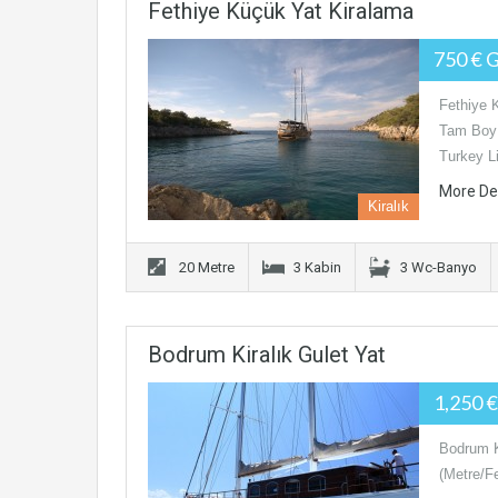
Fethiye Küçük Yat Kiralama
750 € 
Fethiye 
Tam Boy 
Turkey 
More De
Kiralık
20 Metre
3 Kabin
3 Wc-Banyo
Bodrum Kiralık Gulet Yat
1,250 
Bodrum Ki
(Metre/Fe