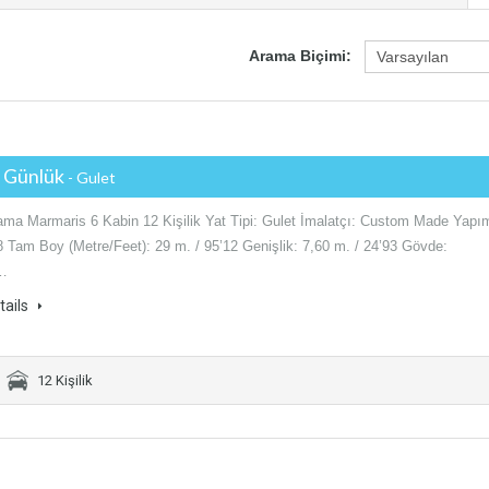
Arama Biçimi:
€ Günlük
- Gulet
lama Marmaris 6 Kabin 12 Kişilik Yat Tipi: Gulet İmalatçı: Custom Made Yapı
8 Tam Boy (Metre/Feet): 29 m. / 95’12 Genişlik: 7,60 m. / 24’93 Gövde:
…
tails
12 Kişilik