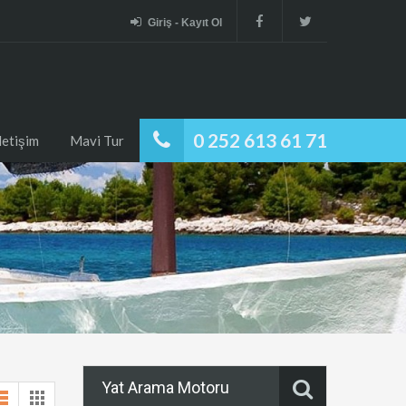
Giriş - Kayıt Ol
0 252 613 61 71
İletişim
Mavi Tur
Yat Arama Motoru