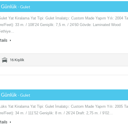
€ Günlük
- Gulet
Gulet Yat Kiralama Yat Tipi: Gulet İmalatçı: Custom Made Yapım Yılı: 2004 T
re/Feet): 33 m. / 108’24 Genişlik: 7,5 m. / 24’60 Gövde: Laminated Wood
Fethiye…
tails
16 Kişilik
€ Günlük
- Gulet
üks Yat Kiralama Yat Tipi: Gulet İmalatçı: Custom Made Yapım Yılı: 2005 T
e/Feet): 34 m. / 111’52 Genişlik: 8 m. / 26’24 Draft: 2,75 m. / 9’02…
tails