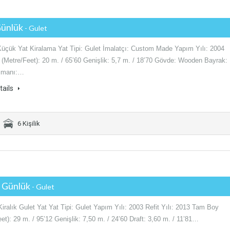
Günlük
- Gulet
Küçük Yat Kiralama Yat Tipi: Gulet İmalatçı: Custom Made Yapım Yılı: 2004
(Metre/Feet): 20 m. / 65’60 Genişlik: 5,7 m. / 18’70 Gövde: Wooden Bayrak:
Limanı:…
tails
6 Kişilik
€ Günlük
- Gulet
ralık Gulet Yat Yat Tipi: Gulet Yapım Yılı: 2003 Refit Yılı: 2013 Tam Boy
et): 29 m. / 95’12 Genişlik: 7,50 m. / 24’60 Draft: 3,60 m. / 11’81…