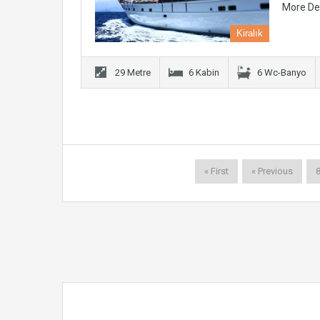
More De
Kiralık
29 Metre
6 Kabin
6 Wc-Banyo
« First
« Previous