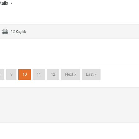
tails
12 Kişilik
8
9
10
11
12
Next »
Last »