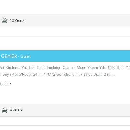
10 Kişilik
€ Günlük
- Gulet
at Kiralama Yat Tipi: Gulet İmalatçı: Custom Made Yapım Yılı: 1990 Refit Yıl
 Boy (Metre/Feet): 24 m. / 78’72 Genişlik: 6 m. / 19’68 Draft: 2 m.…
tails
8 Kişilik