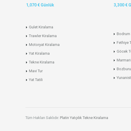
1,070 € Günlük
3,300 € 
Gulet Kiralama
Bodrum 
Trawler Kiralama
Fethiye 
Motoryat Kiralama
Göcek T
Yat Kiralama
Marmari
Tekne Kiralama
Bozburu
Mavi Tur
Yunanist
Yat Tatili
Tüm Hakları Saklıdır.
Platin Yatçılık
Tekne Kiralama