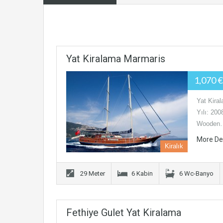
Yat Kiralama Marmaris
1,070 
Yat Kira
Yılı: 200
Wooden
More De
Kiralık
29 Meter
6 Kabin
6 Wc-Banyo
Fethiye Gulet Yat Kiralama