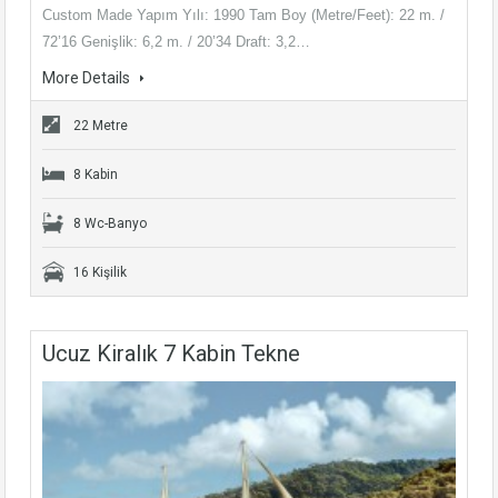
Custom Made Yapım Yılı: 1990 Tam Boy (Metre/Feet): 22 m. /
72’16 Genişlik: 6,2 m. / 20’34 Draft: 3,2…
More Details
22 Metre
8 Kabin
8 Wc-Banyo
16 Kişilik
Ucuz Kiralık 7 Kabin Tekne