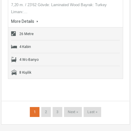
7,20 m. / 23’62 Gövde: Laminated Wood Bayrak: Turkey
Limanı:…
More Details
26 Metre
4 Kabin
4 Wc-Banyo
8 Kişilik
1
2
3
Next »
Last »