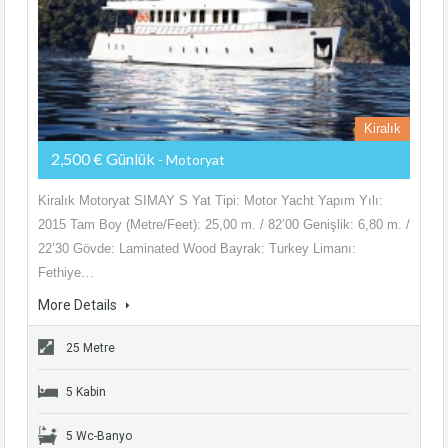
Kiralık
2,500 € Günlük
- Motoryat
Kiralık Motoryat SIMAY S Yat Tipi: Motor Yacht Yapım Yılı:
2015 Tam Boy (Metre/Feet): 25,00 m. / 82’00 Genişlik: 6,80 m. /
22’30 Gövde: Laminated Wood Bayrak: Turkey Limanı:
Fethiye…
More Details
25 Metre
5 Kabin
5 Wc-Banyo