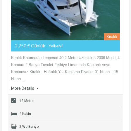
Kiralık
2,750 € Günlük
- Yelkenli
Kiralık Katamaran Leoperad 40 2 Metre Uzunlukta 2006 Model 4
Kamara 2 Banyo Tuvalet Fethiye Limanında Kaptanlı veya
Kaptansız Kiralık Haftalık Yat Kiralama Fiyatlar 01 Nisan – 15
Nisan…
More Details
12 Metre
4 Kabin
2 Wc-Banyo