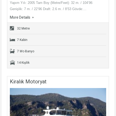
Yapım Yılı: 2005 Tam Boy (Metre/Feet): 32 m. / 104’96
Genişlik: 7 m. / 22’96 Draft: 2.6 m. / 8’53 Gövde:…
More Details
32 Metre
7 Kabin
7 Wc-Banyo
14 Kişilik
Kiralık Motoryat