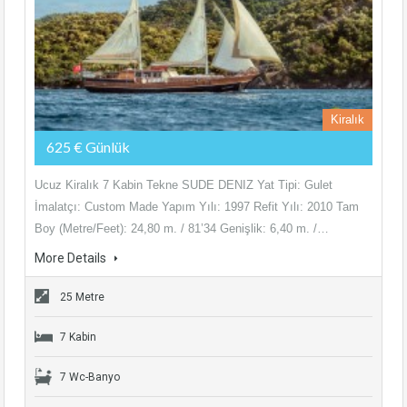
Kiralık
625 € Günlük
Ucuz Kiralık 7 Kabin Tekne SUDE DENIZ Yat Tipi: Gulet
İmalatçı: Custom Made Yapım Yılı: 1997 Refit Yılı: 2010 Tam
Boy (Metre/Feet): 24,80 m. / 81’34 Genişlik: 6,40 m. /…
More Details
25 Metre
7 Kabin
7 Wc-Banyo