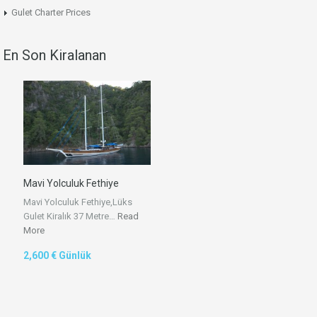
Gulet Charter Prices
En Son Kiralanan
Mavi Yolculuk Fethiye
Mavi Yolculuk Fethiye,Lüks
Gulet Kiralık 37 Metre…
Read
More
2,600 € Günlük