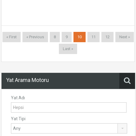
« First
« Previous
8
9
10
11
12
Next »
Last »
Yat Arama Motoru
Yat Adı
Yat Tipi