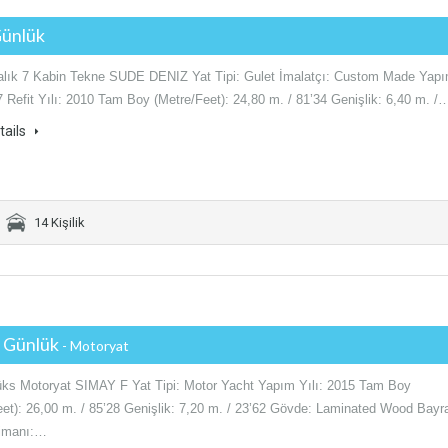
Günlük
alık 7 Kabin Tekne SUDE DENIZ Yat Tipi: Gulet İmalatçı: Custom Made Yap
7 Refit Yılı: 2010 Tam Boy (Metre/Feet): 24,80 m. / 81’34 Genişlik: 6,40 m. /
tails
14 Kişilik
€ Günlük
- Motoryat
Lüks Motoryat SIMAY F Yat Tipi: Motor Yacht Yapım Yılı: 2015 Tam Boy
eet): 26,00 m. / 85’28 Genişlik: 7,20 m. / 23’62 Gövde: Laminated Wood Bayr
Limanı:…