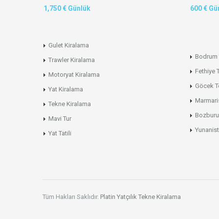
1,750 € Günlük
600 € Gü
Gulet Kiralama
Bodrum 
Trawler Kiralama
Fethiye 
Motoryat Kiralama
Göcek T
Yat Kiralama
Marmari
Tekne Kiralama
Bozburu
Mavi Tur
Yunanist
Yat Tatili
Tüm Hakları Saklıdır.
Platin Yatçılık
Tekne Kiralama