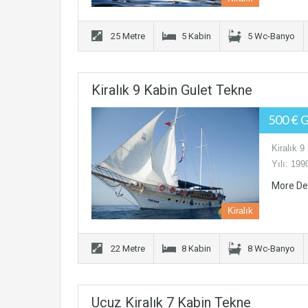
25 Metre
5 Kabin
5 Wc-Banyo
Kiralık 9 Kabin Gulet Tekne
500 € 
Kiralık 
Yılı: 199
More De
Kiralık
22 Metre
8 Kabin
8 Wc-Banyo
Ucuz Kiralık 7 Kabin Tekne