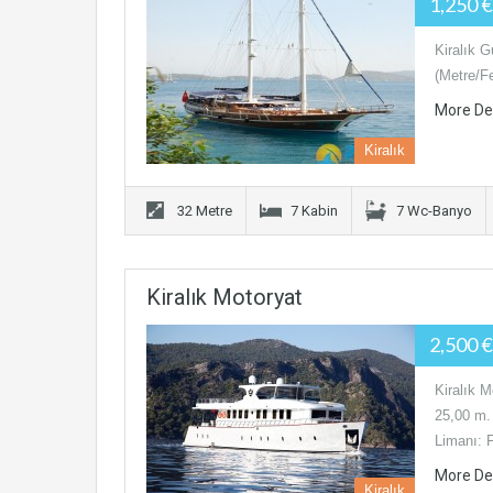
1,250 
Kiralık 
(Metre/Fe
More De
Kiralık
32 Metre
7 Kabin
7 Wc-Banyo
Kiralık Motoryat
2,500 
Kiralık 
25,00 m.
Limanı: 
More De
Kiralık