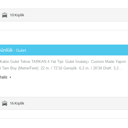
10 Kişilik
Günlük
- Gulet
9 Kabin Gulet Tekne TARKAN 4 Yat Tipi: Gulet İmalatçı: Custom Made Yapım
0 Tam Boy (Metre/Feet): 22 m. / 72’16 Genişlik: 6,2 m. / 20’34 Draft: 3,2…
tails
16 Kişilik