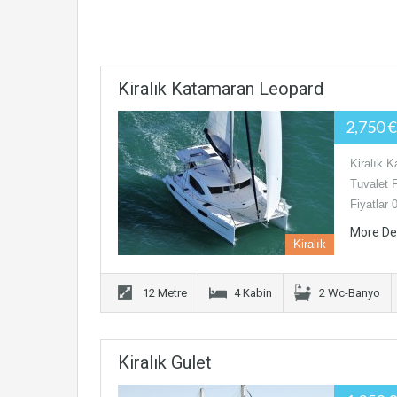
Kiralık Katamaran Leopard
2,750 
Kiralık 
Tuvalet 
Fiyatlar
More De
Kiralık
12 Metre
4 Kabin
2 Wc-Banyo
Kiralık Gulet