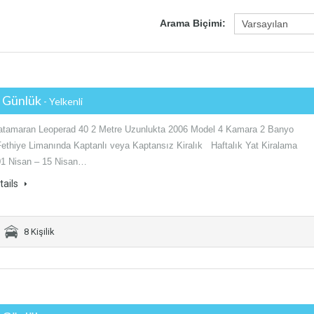
Arama Biçimi:
€ Günlük
- Yelkenli
Katamaran Leoperad 40 2 Metre Uzunlukta 2006 Model 4 Kamara 2 Banyo
Fethiye Limanında Kaptanlı veya Kaptansız Kiralık Haftalık Yat Kiralama
 01 Nisan – 15 Nisan…
tails
8 Kişilik