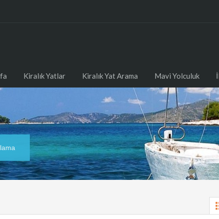
fa
Kiralık Yatlar
Kiralık Yat Arama
Mavi Yolculuk
alama