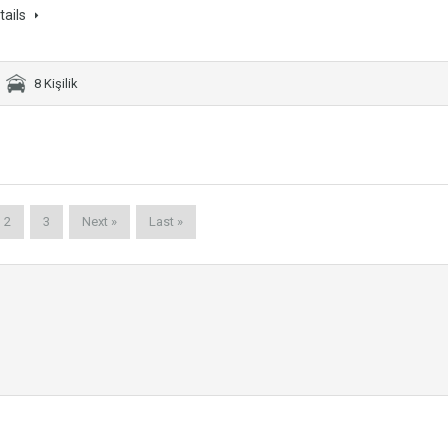
tails
8 Kişilik
2
3
Next »
Last »