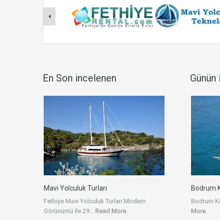
En Son incelenen
Günün i
Mavi Yolculuk Turları
Bodrum Ki
Fethiye Mavi Yolculuk Turları.Modern
Bodrum Ki
Görünümü ile 29…
Read More
More