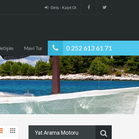
Giriş - Kayıt Ol
0 252 613 61 71
İletişim
Mavi Tur
Yat Arama Motoru