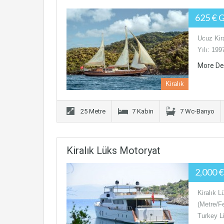
625 € 
Ucuz Kir
Yılı: 199
More De
Kiralık
25 Metre
7 Kabin
7 Wc-Banyo
Kiralık Lüks Motoryat
2,000 
Kiralık 
(Metre/F
Turkey 