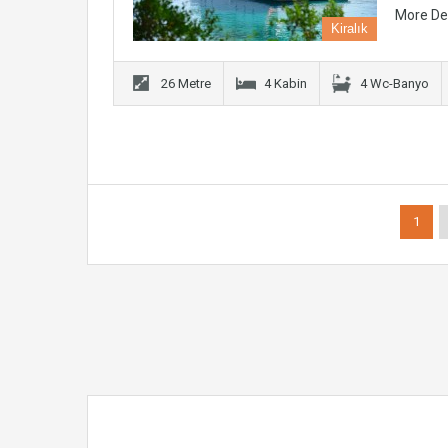
More De
Kiralık
26 Metre
4 Kabin
4 Wc-Banyo
1