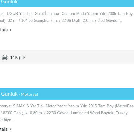
€ Günlük
Gulet UGUR Yat Tipi: Gulet İmalatçı: Custom Made Yapım Yılı: 2005 Tam Boy
et): 32 m. / 104’96 Genişlik: 7 m. / 22’96 Draft: 2.6 m. / 8’53 Gövde:…
tails
14 Kişilik
€ Günlük
- Motoryat
Motoryat SIMAY S Yat Tipi: Motor Yacht Yapım Yılı: 2015 Tam Boy (Metre/Feet
 / 82’00 Genişlik: 6,80 m. / 22’30 Gövde: Laminated Wood Bayrak: Turkey
Fethiye…
tails