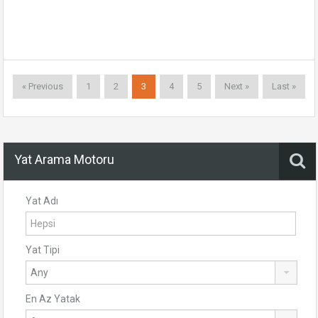
« Previous
1
2
3
4
5
Next »
Last »
Yat Arama Motoru
Yat Adı
Yat Tipi
En Az Yatak