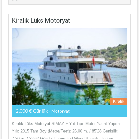
Kiralık Lüks Motoryat
Kiralık
2,000 € Günlük
- Motoryat
Kiralık Lüks Motoryat SIMAY F Yat Tipi: Motor Yacht Yapım
Yılı: 2015 Tam Boy (Metre/Feet): 26,00 m. / 85’28 Genişlik:
7,20 m. / 23’62 Gövde: Laminated Wood Bayrak: Turkey