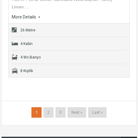
Limanı:…
More Details
26 Metre
4 Kabin
4 Wc-Banyo
8 Kişilik
1
2
3
Next »
Last »