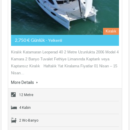
Kiralık
2,750 € Günlük
- Yelkenli
Kiralık Katamaran Leoperad 40 2 Metre Uzunlukta 2006 Model 4
Kamara 2 Banyo Tuvalet Fethiye Limanında Kaptanlı veya
Kaptansız Kiralık Haftalık Yat Kiralama Fiyatlar 01 Nisan – 15
Nisan…
More Details
12 Metre
4 Kabin
2 Wc-Banyo