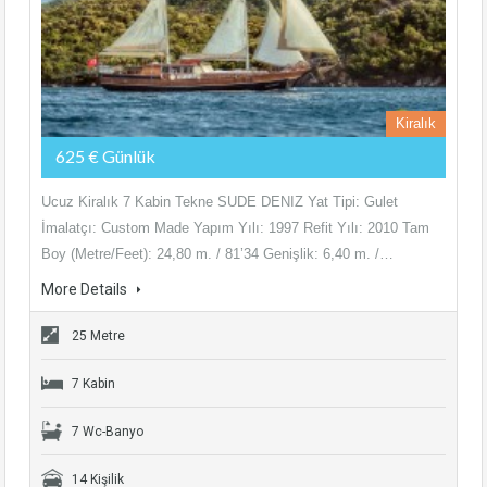
Kiralık
625 € Günlük
Ucuz Kiralık 7 Kabin Tekne SUDE DENIZ Yat Tipi: Gulet
İmalatçı: Custom Made Yapım Yılı: 1997 Refit Yılı: 2010 Tam
Boy (Metre/Feet): 24,80 m. / 81’34 Genişlik: 6,40 m. /…
More Details
25 Metre
7 Kabin
7 Wc-Banyo
14 Kişilik