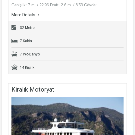
Genişlik: 7 m. / 22’96 Draft: 2.6 m. / 8’53 Gövde:…
More Details
32 Metre
7 Kabin
7 Wc-Banyo
14 Kişilik
Kiralık Motoryat