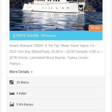
Kiralık
2,500 € Günlük
- Motoryat
Kiralık Motoryat SIMAY S Yat Tipi: Motor Yacht Yapım Yılı:
2015 Tam Boy (Metre/Feet): 25,00 m. / 82’00 Genişlik: 6,80 m. /
22’30 Gövde: Laminated Wood Bayrak: Turkey Limanı:
Fethiye…
More Details
25 Metre
5 Kabin
5 Wc-Banyo